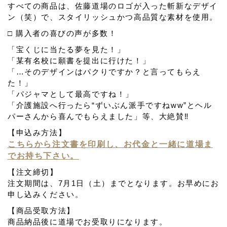
すべての商品は、佐藤道場のロゴが入った斬新なデザイ
ン（笑）で、スタイリッシュかつ高品質な素材を使用。
□ 購入者の喜びの声が多数！
「宝くじに当たる夢を見た！」
「某有名校に願書を提出に行けた！」
「…そのデザインはパクりですか？と言ってもらえ
た！」
「パジャマとして最高ですね！」
「介護施設へ行ったら“ずいぶん派手ですねww”とヘル
パーさんから喜んでもらえました」等、大絶賛‼︎
【申込み方法】
こちらから注文書を印刷し、お代金と一緒に道場ま
でお持ち下さい。
【注文締切】
注文期間は、7月1日（土）までとなります。お早めにお
申し込みください。
【商品受取方法】
商品納品後に道場でお受取りになります。