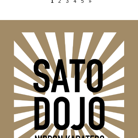
1
2
3
4
5
»